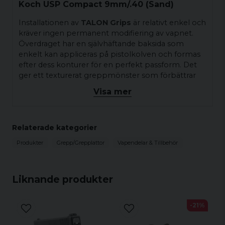
Koch USP Compact 9mm/.40 (Sand)
Installationen av
TALON Grips
är relativt enkel och
kräver ingen permanent modifiering av vapnet.
Överdraget har en självhäftande baksida som
enkelt kan appliceras på pistolkolven och formas
efter dess konturer för en perfekt passform. Det
ger ett texturerat greppmönster som förbättrar
greppet, även under våta eller oljiga förhållanden,
Visa mer
vilket resulterar i ökad stabilitet och precision vid
skytte.
Relaterade kategorier
Produkter
Grepp/Grepplattor
Vapendelar & Tillbehör
Liknande produkter
-21%