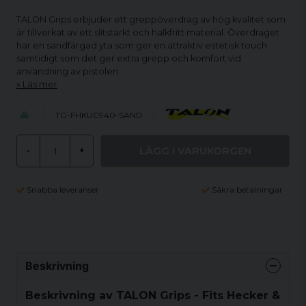
TALON Grips erbjuder ett greppöverdrag av hög kvalitet som
är tillverkat av ett slitstarkt och halkfritt material. Överdraget
har en sandfärgad yta som ger en attraktiv estetisk touch
samtidigt som det ger extra grepp och komfort vid
användning av pistolen.
Läs mer
TG-FHKUC940-SAND
LÄGG I VARUKORGEN
-
+
Snabba leveranser
Säkra betalningar
Beskrivning
Beskrivning av TALON Grips - Fits Hecker &