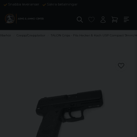
Snabba leveranser
Säkra betalningar
llbehör
Grepp/Grepplattor
TALON Grips - Fits Hecker & Koch USP Compact 9mm/.4