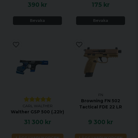
390 kr
175 kr
Bevaka
Bevaka
FN
Browning FN 502
CARL WALTHER
Tactical FDE 22 LR
Walther GSP 500 (.22lr)
31 300 kr
9 300 kr
LÄGG I VARUKORGEN
LÄGG I VARUKORGEN