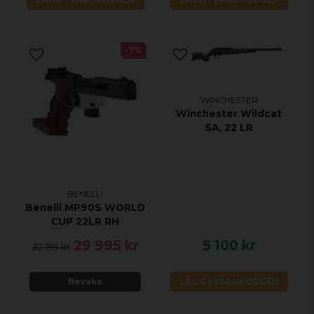
-7%
WINCHESTER
Winchester Wildcat
SA, 22 LR
BENELLI
Benelli MP90S WORLD
CUP 22LR RH
29 995 kr
5 100 kr
32 199 kr
Bevaka
LÄGG I VARUKORGEN