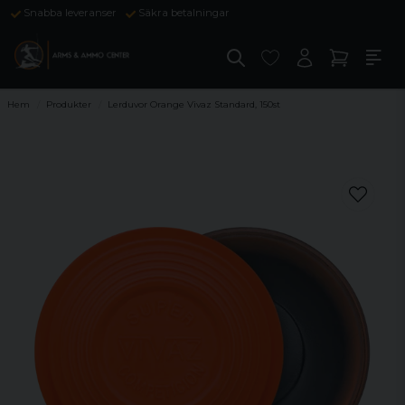
Snabba leveranser
Säkra betalningar
Hem
Produkter
Lerduvor Orange Vivaz Standard, 150st