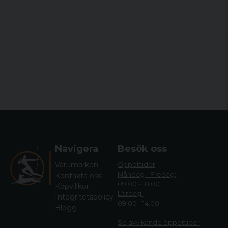
Navigera
Besök oss
Varumärken
Öppettider
Måndag - Fredag:
Kontakta oss
09.00 - 18.00
Köpvillkor
Lördag:
Integritetspolicy
09.00 - 14.00
Blogg
Se avvikande öppettide
r