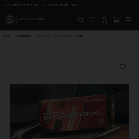
Snabba leveranser
Säkra betalningar
Hem
Produkter
Hornady GMX 308 Win (165gr.)