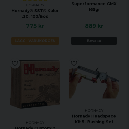
Superformance GMX
HORNADY
165gr
Hornady® SST® Kulor
.30, 100/Box
775 kr
889 kr
LÄGG I VARUKORGEN
Bevaka
HORNADY
Hornady Headspace
Kit 5- Bushing Set
HORNADY
Hornady Custom™