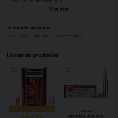
Stridsspets/kula: Plastspets
Visa mer
Hastighet (fps): 2611
Hastighet (m/s): 796
Relaterade kategorier
20 patroner/ask
Ammunition
Produkter
Gevärsammunition
Liknande produkter
KÖP MER - BETALA MINDRE
HORNADY
Hornady 308 Win