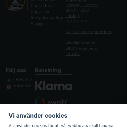
Måndag - Fredag:
Kontakta oss
09.00 - 18.00
Köpvillkor
Lördag:
Integritetspolicy
09.00 - 14.00
Blogg
Se avvikande öppettide
r
Vindåkersvägen 12,
311 50 Falkenberg
Hitta hit
Följ oss
Betalning
Facebook
Instagram
Vi använder cookies
Vi använder cookies för att vår webbplats skall fungera