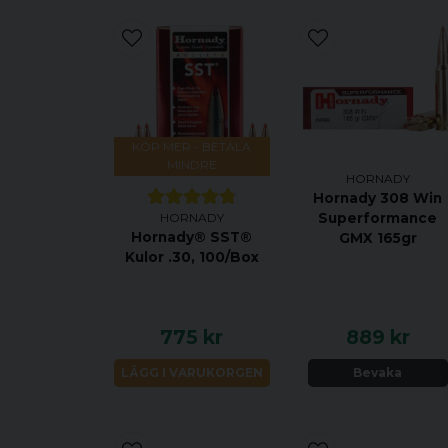
KÖP MER - BETALA
MINDRE
HORNADY
Hornady 308 Win
HORNADY
Superformance
Hornady® SST®
GMX 165gr
Kulor .30, 100/Box
775 kr
889 kr
LÄGG I VARUKORGEN
Bevaka