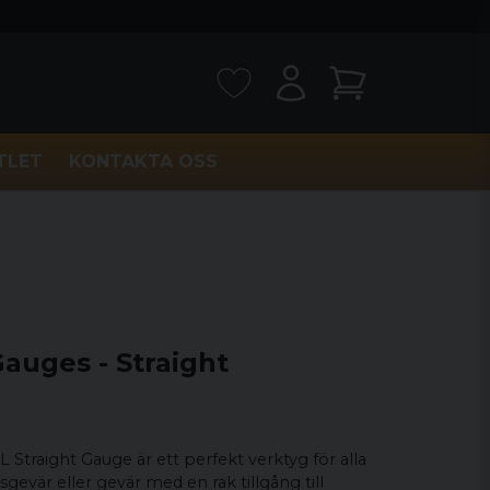
TLET
KONTAKTA OSS
auges - Straight
traight Gauge är ett perfekt verktyg för alla
evär eller gevär med en rak tillgång till