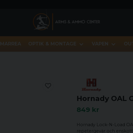
MARREA
OPTIK & MONTAGE
VAPEN
OU
t
Hornady OAL G
849 kr
Hornady Lock-N-Load OAL S
repetergevär och enskottsg