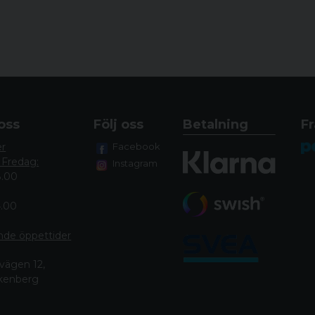
oss
Följ oss
Betalning
Fr
er
Facebook
 Fredag:
Instagram
8.00
4.00
nde öppettide
r
vägen 12,
lkenberg