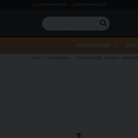
Snabba leveranser
Säkra betalningar
Sök i butiken ...
PRODUKTER
SOM
Hem
Produkter
Hornady OAL Gauges - Straigh