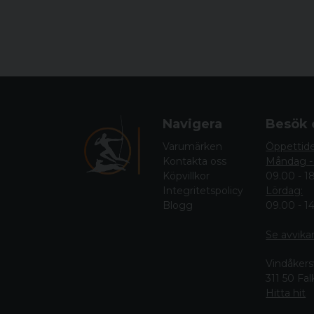
Navigera
Besök 
Varumärken
Öppettid
Kontakta oss
Måndag -
Köpvillkor
09.00 - 1
Integritetspolicy
Lördag:
Blogg
09.00 - 1
Se avvika
Vindåkers
311 50 Fa
Hitta hit