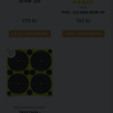
22 50P .22lr
PMC
PMC .223 REM 55GR SP
179 kr
192 kr
LÄGG I VARUKORGEN
LÄGG I VARUKORGEN
BIRCHWOOD CASEY
Skjuttavla -