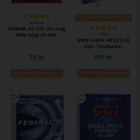
KÖP MER - BETALA MINDRE
NORMA
NORMA .22 TAC-22 Long
RWS
Rifle 40gr 50 ASK
RWS LARGE RIFLE (LR)
5341 Tändhattar
75 kr
190 kr
LÄGG I VARUKORGEN
LÄGG I VARUKORGEN