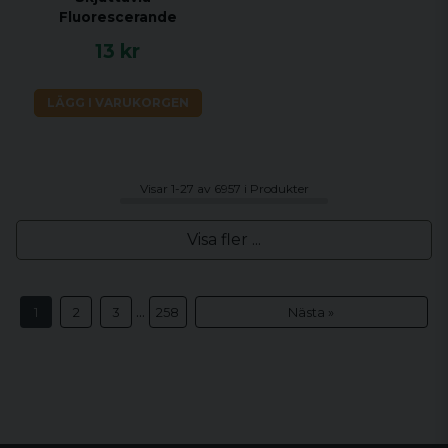
Fluorescerande
13 kr
LÄGG I VARUKORGEN
Visar 1-27 av 6957 i Produkter
Visa fler ...
...
1
2
3
258
Nästa »