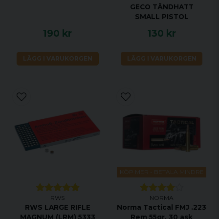
GECO TÄNDHATT
SMALL PISTOL
190 kr
130 kr
LÄGG I VARUKORGEN
LÄGG I VARUKORGEN
KÖP MER - BETALA MINDRE
RWS
NORMA
RWS LARGE RIFLE
Norma Tactical FMJ .223
MAGNUM (LRM) 5333
Rem 55gr, 30 ask