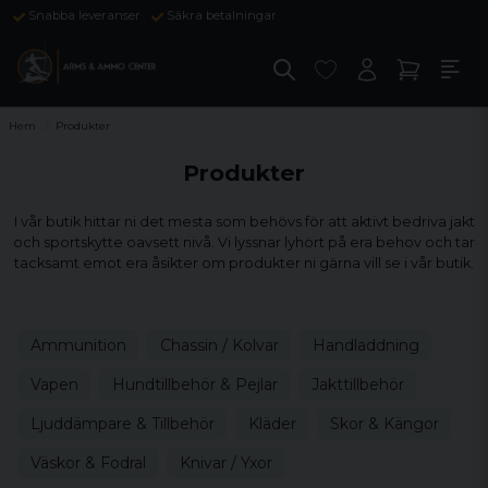
Snabba leveranser
Säkra betalningar
Hem
Produkter
Produkter
I vår butik hittar ni det mesta som behövs för att aktivt bedriva jakt
och sportskytte oavsett nivå. Vi lyssnar lyhört på era behov och tar
tacksamt emot era åsikter om produkter ni gärna vill se i vår butik.
Ammunition
Chassin / Kolvar
Handladdning
Vapen
Hundtillbehör & Pejlar
Jakttillbehör
Ljuddämpare & Tillbehör
Kläder
Skor & Kängor
Väskor & Fodral
Knivar / Yxor