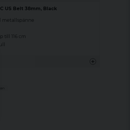
EC US Belt 38mm, Black
d metallspänne
 till 116 cm
ull
ten