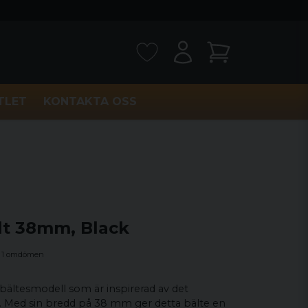
TLET
KONTAKTA OSS
lt 38mm, Black
1 omdömen
bältesmodell som är inspirerad av det
il. Med sin bredd på 38 mm ger detta bälte en