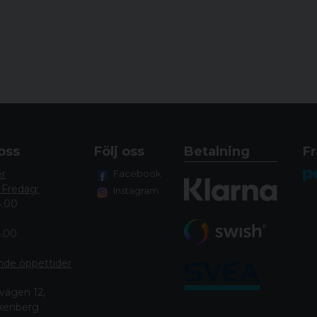
oss
Följ oss
Betalning
Fr
er
Facebook
 Fredag:
Instagram
8.00
4.00
nde öppettide
r
vägen 12,
lkenberg