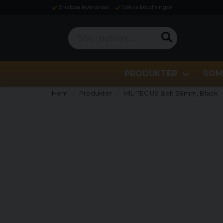
Snabba leveranser
Säkra betalningar
Sök i butiken ...
PRODUKTER
SOM
Hem
Produkter
MIL-TEC US Belt 38mm, Black