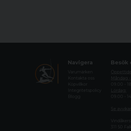
Navigera
Besök 
Varumärken
Öppettid
Kontakta oss
Måndag -
Köpvillkor
09.00 - 1
Integritetspolicy
Lördag:
Blogg
09.00 - 1
Se avvika
Vindåkers
311 50 Fa