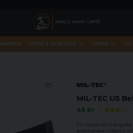
MARREA
OPTIK & MONTAGE
VAPEN
OU
MIL-TEC US Be
45 kr
En robust och mångsidig 
amerikanska militärets st