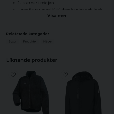
Justerbar i midjan
Handfickor med YKK-dragkedjor och lock
Visa mer
Reflexdetaljer
Hälla med HH WW-logotyp
Benavslut med dragkedjor, vindslå och
Relaterade kategorier
kardborrestängning
Byxor
Produkter
Kläder
Liknande produkter