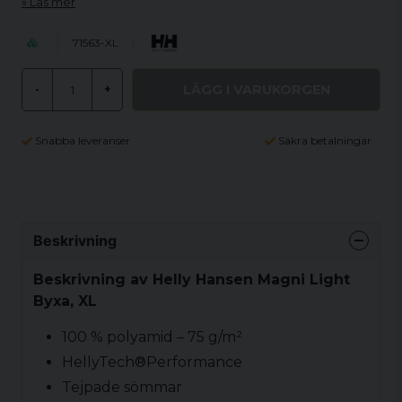
Läs mer
71563-XL
LÄGG I VARUKORGEN
-
+
Snabba leveranser
Säkra betalningar
Beskrivning
Beskrivning av Helly Hansen Magni Light
Byxa, XL
100 % polyamid – 75 g/m²
HellyTech®Performance
Tejpade sömmar