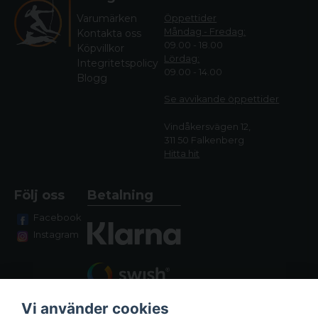
Varumärken
Öppettider
Måndag - Fredag:
Kontakta oss
09.00 - 18.00
Köpvillkor
Lördag:
Integritetspolicy
09.00 - 14.00
Blogg
Se avvikande öppettide
r
Vindåkersvägen 12,
311 50 Falkenberg
Hitta hit
Följ oss
Betalning
Facebook
Instagram
Vi använder cookies