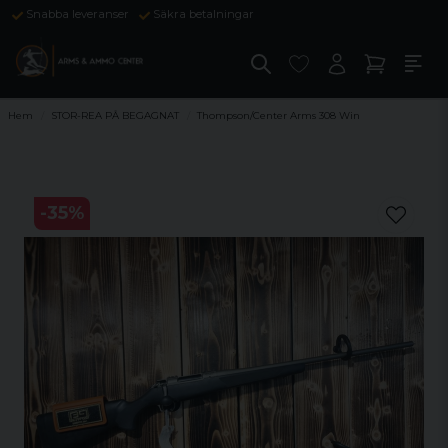
Snabba leveranser
Säkra betalningar
Hem
STOR-REA PÅ BEGAGNAT
Thompson/Center Arms 308 Win
-
35
%