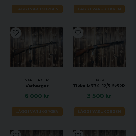
LÄGG I VARUKORGEN
LÄGG I VARUKORGEN
VARBERGER
TIKKA
Varberger
Tikka M77K, 12/5,6x52R
6 000 kr
3 500 kr
LÄGG I VARUKORGEN
LÄGG I VARUKORGEN