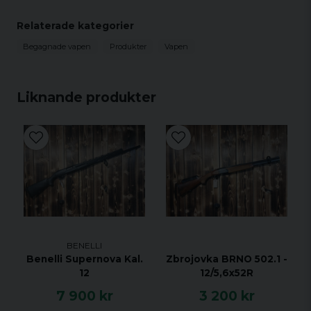
Begagnat vapen - Information
Relaterade kategorier
Här finner du mer ingående information angående det
begagnade vapnet/vapendelen hos oss.
Begagnade vapen
Produkter
Vapen
Fabrikat
Thompson
Modell
center arms
Liknande produkter
Kaliber
308 win
Piplängd
61cm
Tillbehör
weaver
Gängning
nej
Övrigt
BENELLI
Benelli Supernova Kal.
Zbrojovka BRNO 502.1 -
12
12/5,6x52R
7 900 kr
3 200 kr