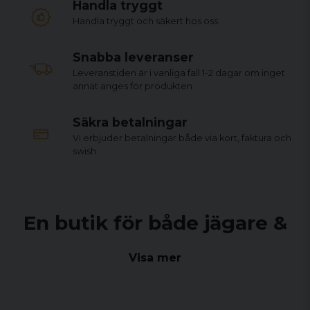
Handla tryggt
Handla tryggt och säkert hos oss
Snabba leveranser
Leveranstiden är i vanliga fall 1-2 dagar om inget
annat anges för produkten
Säkra betalningar
Vi erbjuder betalningar både via kort, faktura och
swish.
En butik för både jägare &
sportskyttar
Visa mer
Sedan sommaren 2021 drivs Arms & Ammo Center Sweden
AB i ny regi där vi erbjuder ett brett sortiment för jägare och
sportskyttar i både vår fysiska butik i Falkenberg och här på