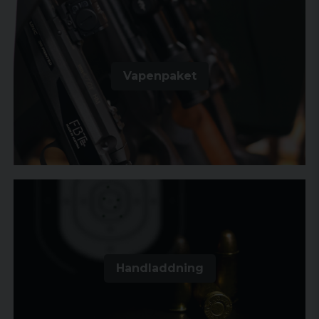
Vapenpaket
Handladdning