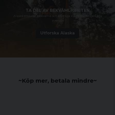
TA DEL AV BEKVÄMLIGHETEN
Alaska erbjuder bekväma och pålitliga kläder för skogen alla
äventyr
Utforska Alaska
~Köp mer, betala mindre~