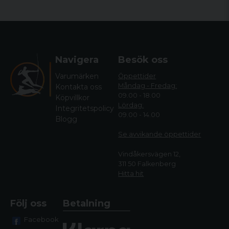
vår e-handel.
Oavsett ditt område finner du produkter från några av de
största tillverkarna i branschen hos oss. Så oavsett om du är
ute efter en jaktbutik eller en sportskyttebutik är vi det
självklara valet!
Navigera
Besök oss
Hos oss hittar du allt från kläder, till vapen och utrustning
Varumärken
Öppettider
anpassade för de olika områdena så det är bara att välja och
Måndag - Fredag:
Kontakta oss
vraka.
09.00 - 18.00
Köpvillkor
Lördag:
Integritetspolicy
Vi har gott om personal som erhåller gedigen erfarenhet
09.00 - 14.00
Blogg
inom både jakt och sportskytte och hjälper dig mer än gärna
att hitta rätt bland alla våra produkter - oavsett vad det är som
Se avvikande öppettide
r
gäller.
Vindåkersvägen 12,
311 50 Falkenberg
Hitta hit
Följ oss
Betalning
Facebook