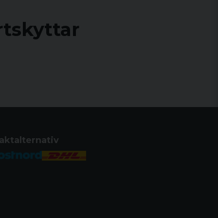
rtskyttar
timent för jägare och sportskyttar i både
 Så oavsett om du är ute efter en jaktbutik
 så det är bara att välja och vraka.
 dig mer än gärna att hitta rätt bland alla
aktalternativ