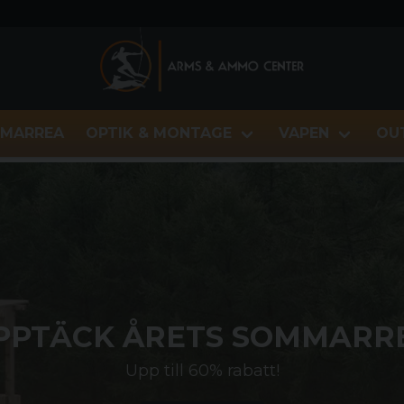
MARREA
OPTIK & MONTAGE
VAPEN
OU
PPTÄCK ÅRETS SOMMARR
Upp till 60% rabatt!