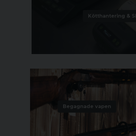
Kötthantering & S
Begagnade vapen