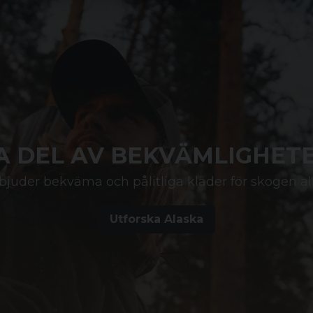
A DEL AV BEKVÄMLIGHET
bjuder bekväma och pålitliga kläder för skogen al
Utforska Alaska