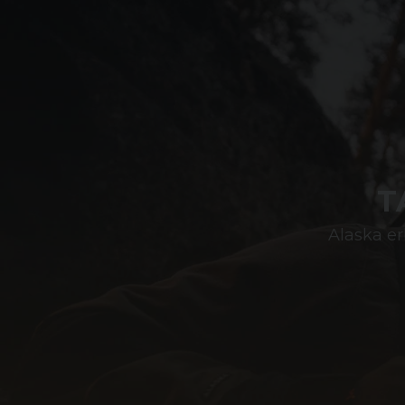
T
Alaska er