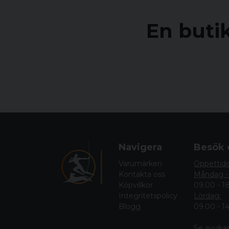
En butik
Sedan sommaren 2021 drivs Arms & Ammo Ce
Oavsett ditt område finner du produkter fr
Hos oss hittar du allt från kläder,
Vi har gott om personal som erhåller gedig
Navigera
Besök 
Varumärken
Öppettid
Kontakta oss
Måndag -
Köpvillkor
09.00 - 1
Integritetspolicy
Lördag:
Blogg
09.00 - 1
Se avvika