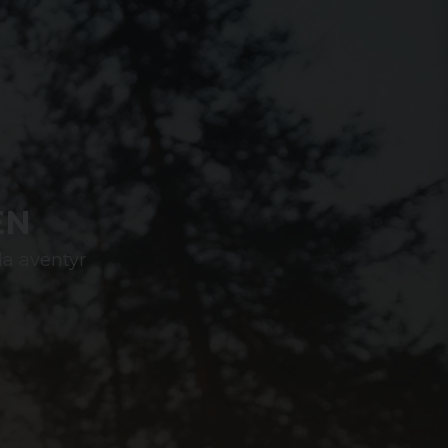
EN
la äventyr