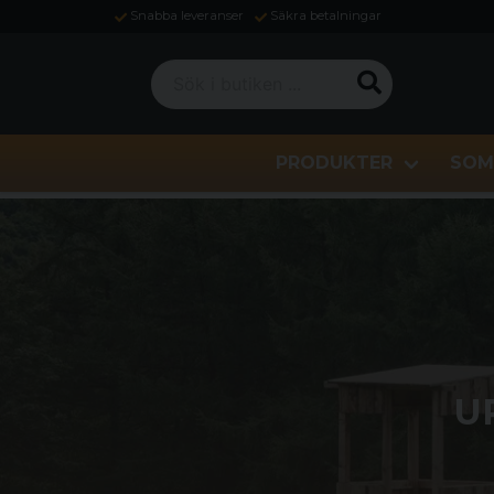
Snabba leveranser
Säkra betalningar
Sök i butiken ...
PRODUKTER
SOM
U