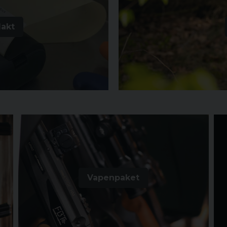
lakt
Vapenpaket