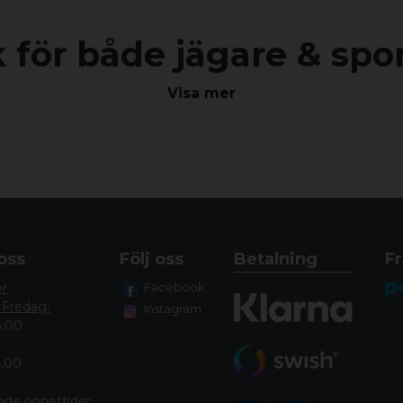
 för både jägare & spo
nter Sweden AB i ny regi där vi erbjuder ett brett sor
Visa mer
vår fysiska butik i Falkenberg och här på vår e-handel.
ån några av de största tillverkarna i branschen hos oss.
eller en sportskyttebutik är vi det självklara valet!
 till vapen och utrustning anpassade för de olika områdena
en erfarenhet inom både jakt och sportskytte och hjälper
oss
Följ oss
Betalning
Fr
våra produkter - oavsett vad det är som gäller.
er
Facebook
 Fredag:
Instagram
8.00
4.00
nde öppettide
r